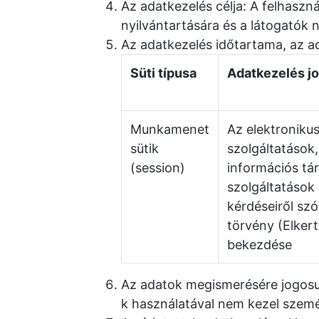
Az adatkezelés célja: A felhaszn
nyilvántartására és a látogatók
Az adatkezelés időtartama, az ad
Süti típusa
Adatkezelés jo
Munkamenet
Az elektroniku
sütik
szolgáltatások,
(session)
információs tá
szolgáltatások
kérdéseiről szó
törvény (Elkertv
bekezdése
Az adatok megismerésére jogosul
k használatával nem kezel szemé