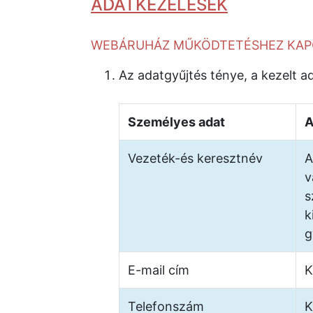
ADATKEZELÉSEK
WEBÁRUHÁZ MŰKÖDTETÉSHEZ KAP
Az adatgyűjtés ténye, a kezelt a
Személyes adat
A
Vezeték-és keresztnév
A
v
s
k
g
E-mail cím
K
Telefonszám
K