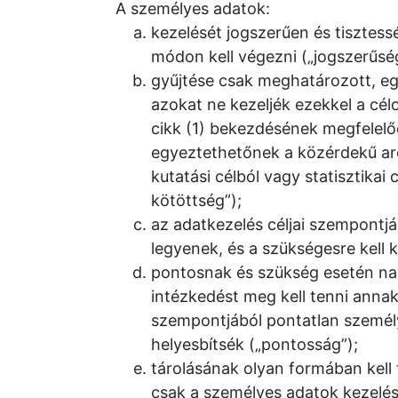
A személyes adatok:
kezelését jogszerűen és tisztess
módon kell végezni („jogszerűség,
gyűjtése csak meghatározott, egy
azokat ne kezeljék ezekkel a cé
cikk (1) bekezdésének megfelelő
egyeztethetőnek a közérdekű arc
kutatási célból vagy statisztikai
kötöttség”);
az adatkezelés céljai szempontjá
legyenek, és a szükségesre kell 
pontosnak és szükség esetén nap
intézkedést meg kell tenni annak
szempontjából pontatlan személy
helyesbítsék („pontosság”);
tárolásának olyan formában kell 
csak a személyes adatok kezelése