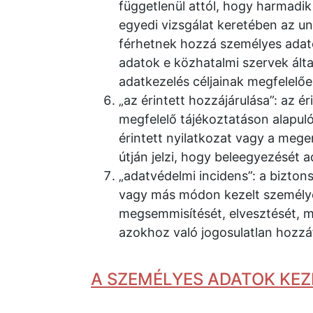
függetlenül attól, hogy harmadik
egyedi vizsgálat keretében az u
férhetnek hozzá személyes adat
adatok e közhatalmi szervek által
adatkezelés céljainak megfelelő
„az érintett hozzájárulása”: az é
megfelelő tájékoztatáson alapuló
érintett nyilatkozat vagy a meger
útján jelzi, hogy beleegyezését 
„adatvédelmi incidens”: a biztons
vagy más módon kezelt személye
megsemmisítését, elvesztését, m
azokhoz való jogosulatlan hozzá
A SZEMÉLYES ADATOK KEZ