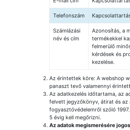
E-mail cím
Kapcsolattartá
Telefonszám
Kapcsolattartá
Számlázási
Azonosítás, a 
név és cím
termékekkel ka
felmerülő minős
kérdések és pr
kezelése.
Az érintettek köre: A webshop we
panaszt tevő valamennyi érintett
Az adatkezelés időtartama, az ad
felvett jegyzőkönyv, átirat és az
fogyasztóvédelemről szóló 1997. 
5 évig kell megőrizni.
Az adatok megismerésére jogos