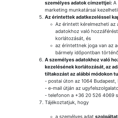
személyes adatok címzettjei:
A 
marketing munkatársai kezelhetik,
Az érintettek adatkezeléssel ka
Az érintett kérelmezheti az
adatokhoz való hozzáférést,
korlátozását, és
az érintettnek joga van az
bármely időpontban történ
A személyes adatokhoz való hoz
kezelésének korlátozását, az ad
tiltakozást az alábbi módokon t
postai úton az 1064 Budapest, 
e-mail útján az ugyfelszolgal
telefonon a +36 20 526 4069 
Tájékoztatjuk, hogy
a személyes adat
szolgálta