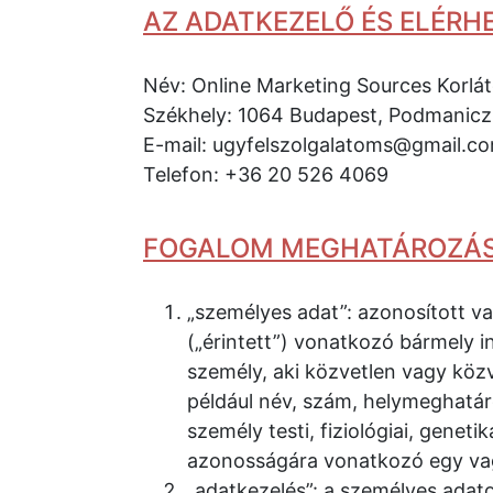
AZ ADATKEZELŐ ÉS ELÉRH
Név: Online Marketing Sources Korlát
Székhely: 1064 Budapest, Podmaniczky
E-mail: ugyfelszolgalatoms@gmail.c
Telefon: +36 20 526 4069
FOGALOM MEGHATÁROZÁ
„személyes adat”: azonosított v
(„érintett”) vonatkozó bármely 
személy, aki közvetlen vagy köz
például név, szám, helymeghatár
személy testi, fiziológiai, genetik
azonosságára vonatkozó egy vag
„adatkezelés”: a személyes ada