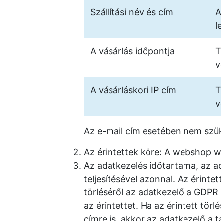
Szállítási név és cím
A
l
A vásárlás időpontja
T
v
A vásárláskori IP cím
T
v
Az e-mail cím esetében nem szü
Az érintettek köre: A webshop w
Az adatkezelés időtartama, az a
teljesítésével azonnal. Az érint
törléséről az adatkezelő a GDPR 1
az érintettet. Ha az érintett törl
címre is, akkor az adatkezelő a t