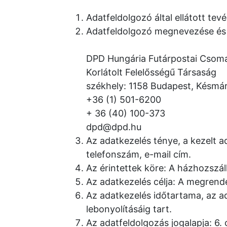
Adatfeldolgozó által ellátott te
Adatfeldolgozó megnevezése és 
DPD Hungária Futárpostai Csoma
Korlátolt Felelősségű Társaság
székhely: 1158 Budapest, Késmár
+36 (1) 501-6200
+ 36 (40) 100-373
dpd@dpd.hu
Az adatkezelés ténye, a kezelt ada
telefonszám, e-mail cím.
Az érintettek köre: A házhozszáll
Az adatkezelés célja: A megrende
Az adatkezelés időtartama, az ad
lebonyolításáig tart.
Az adatfeldolgozás jogalapja: 6. 