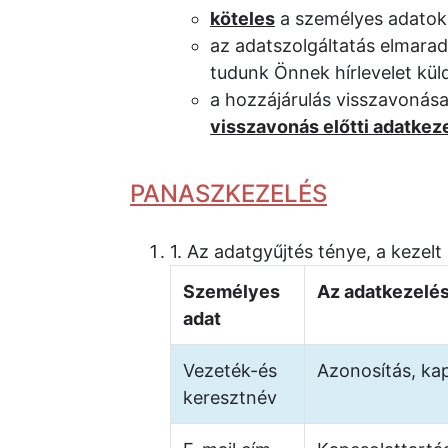
köteles
a személyes adatoka
az adatszolgáltatás elmara
tudunk Önnek hírlevelet küld
a hozzájárulás visszavonás
visszavonás előtti adatkez
PANASZKEZELÉS
1. Az adatgyűjtés ténye, a kezel
Személyes
Az adatkezelés
adat
Vezeték-és
Azonosítás, kap
keresztnév