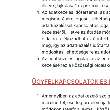
illetve „lájkolása”, népszerűsítése
Az adatkezelés időtartama, az ad
megismerésére jogosult lehetség
adatkezeléssel kapcsolatos jogai
kezeléséről, illetve az átadás mó
oldalon tájékozódhat az érintett
meg, így az adatkezelés időtartam
módosítási lehetőségeire az ado
Az adatkezelés jogalapja: az éri
kezeléséhez a közösségi oldalak
ÜGYFÉLKAPCSOLATOK ÉS 
Amennyiben az adatkezelő szolgá
merülne fel, esetleg problémája 
módokon (telefon, e-mail, közöss