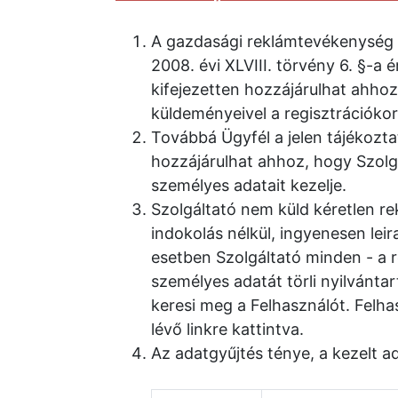
A gazdasági reklámtevékenység al
2008. évi XLVIII. törvény 6. §-a
kifejezetten hozzájárulhat ahhoz
küldeményeivel a regisztrációko
Továbbá Ügyfél a jelen tájékozta
hozzájárulhat ahhoz, hogy Szolg
személyes adatait kezelje.
Szolgáltató nem küld kéretlen re
indokolás nélkül, ingyenesen lei
esetben Szolgáltató minden - a
személyes adatát törli nyilvánta
keresi meg a Felhasználót. Felha
lévő linkre kattintva.
Az adatgyűjtés ténye, a kezelt a