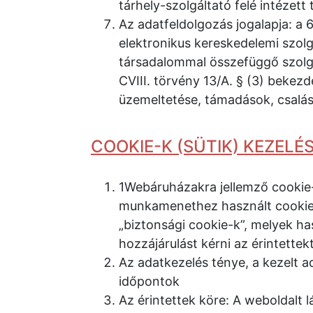
tárhely-szolgáltató felé intézett 
Az adatfeldolgozás jogalapja: a 6.
elektronikus kereskedelemi szolg
társadalommal összefüggő szolgá
CVIII. törvény 13/A. § (3) bekez
üzemeltetése, támadások, csalás
COOKIE-K (SÜTIK) KEZELÉ
1Webáruházakra jellemző cookie-
munkamenethez használt cookie”
„biztonsági cookie-k”, melyek h
hozzájárulást kérni az érintettekt
Az adatkezelés ténye, a kezelt 
időpontok
Az érintettek köre: A weboldalt l