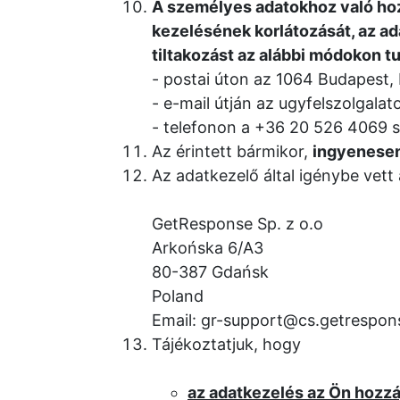
A személyes adatokhoz való hoz
kezelésének korlátozását, az ad
tiltakozást az alábbi módokon t
postai úton az 1064 Budapest, 
e-mail útján az ugyfelszolgal
telefonon a +36 20 526 4069 
Az érintett bármikor,
ingyenesen
Az adatkezelő által igénybe vett
GetResponse Sp. z o.o
Arkońska 6/A3
80-387 Gdańsk
Poland
Email: gr-support@cs.getrespo
Tájékoztatjuk, hogy
az adatkezelés az Ön hozzá