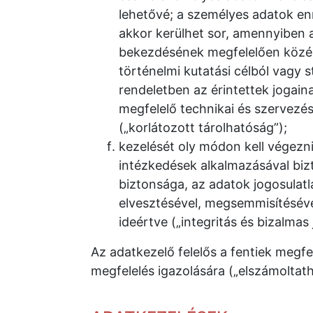
lehetővé; a személyes adatok en
akkor kerülhet sor, amennyiben a
bekezdésének megfelelően közér
történelmi kutatási célból vagy st
rendeletben az érintettek jogai
megfelelő technikai és szervezés
(„korlátozott tárolhatóság”);
kezelését oly módon kell végezni
intézkedések alkalmazásával biz
biztonsága, az adatok jogosulatl
elvesztésével, megsemmisítésév
ideértve („integritás és bizalmas j
Az adatkezelő felelős a fentiek megfe
megfelelés igazolására („elszámoltat