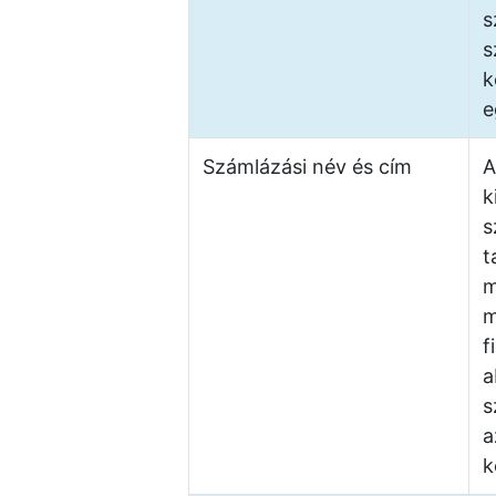
s
s
k
e
Számlázási név és cím
A
k
s
t
m
m
f
a
s
a
k