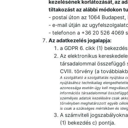
kezelésének korlátozását, az ad
tiltakozást az alábbi módokon t
postai úton az 1064 Budapest, 
e-mail útján az ugyfelszolgal
telefonon a +36 20 526 4069 
Az adatkezelés jogalapja:
a GDPR 6. cikk (1) bekezdés 
Az elektronikus kereskedele
társadalommal összefüggő sz
CVIII. törvény (a továbbiakb
A szolgáltató a szolgáltatás nyújtása 
nyújtásához technikailag elengedhetetl
azonossága esetén úgy kell megválaszt
információs társadalommal összefüggő 
személyes adatok kezelésére csak akkor
törvényben meghatározott egyéb célok 
is csak a szükséges mértékben és ideig
A számviteli jogszabályoknak
(1) bekezdés c) pontja.