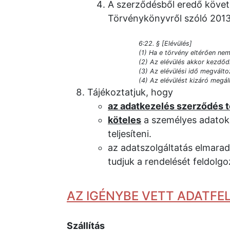
A szerződésből eredő követe
Törvénykönyvről szóló 2013. 
6:22. § [Elévülés]
(1) Ha e törvény eltérően nem 
(2) Az elévülés akkor kezdőd
(3) Az elévülési idő megválto
(4) Az elévülést kizáró megá
Tájékoztatjuk, hogy
az adatkezelés szerződés t
köteles
a személyes adatoka
teljesíteni.
az adatszolgáltatás elmara
tudjuk a rendelését feldolgo
AZ IGÉNYBE VETT ADATF
Szállítás